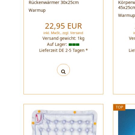
Rückenwärmer 30x25cm
Körperw
45x25c
Warmup
Warmu
22,95 EUR
inkl. MwSt.,
zzgl.
Versand
i
Versand gewicht:
1
kg
Ve
Auf Lager:
Lieferzeit DE 2-5 Tagen *
Lie
TOP