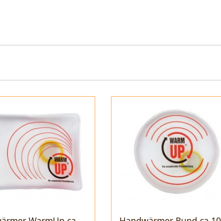
ärmer WarmUp ca
Handwärmer Rund ca 1