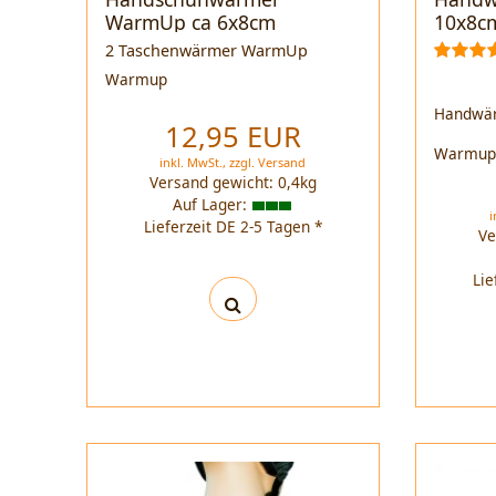
WarmUp ca 6x8cm
10x8c
2 Taschenwärmer WarmUp
Warmup
Handwä
12,95 EUR
Warmu
inkl. MwSt.,
zzgl.
Versand
Versand gewicht:
0,4
kg
Auf Lager:
i
Lieferzeit DE 2-5 Tagen *
Ve
Lie