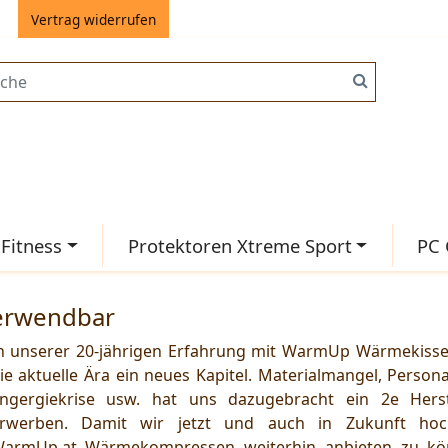
Vertrag widerrufen
 Fitness
Protektoren Xtreme Sport
PC 
erwendbar
n unserer 20-jährigen Erfahrung mit WarmUp Wärmekisse
ie aktuelle Ära ein neues Kapitel. Materialmangel, Person
ngergiekrise usw. hat uns dazugebracht ein 2e Herst
rwerben. Damit wir jetzt und auch in Zukunft hoc
armUp.at Wärmekompressen weiterhin anbieten zu kö