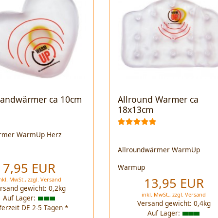
Handwärmer ca 10cm
Allround Warmer ca
18x13cm
rmer WarmUp Herz
Allroundwärmer WarmUp
p
7,95 EUR
Warmup
13,95 EUR
nkl. MwSt.,
zzgl.
Versand
rsand gewicht:
0,2
kg
inkl. MwSt.,
zzgl.
Versand
Auf Lager:
Versand gewicht:
0,4
kg
ferzeit DE 2-5 Tagen *
Auf Lager: