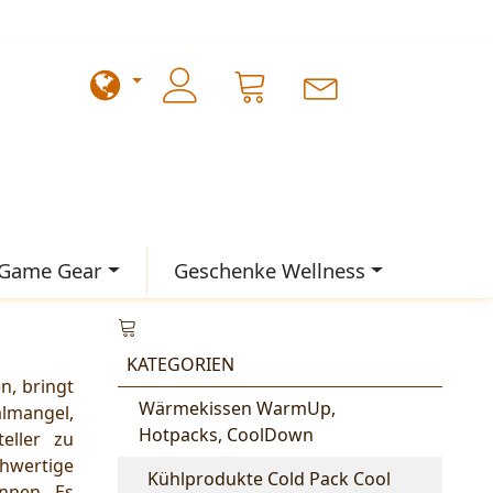
Game Gear
Geschenke Wellness
KATEGORIEN
n, bringt
Wärmekissen WarmUp,
almangel,
Hotpacks, CoolDown
eller zu
hwertige
Kühlprodukte Cold Pack Cool
nnen. Es