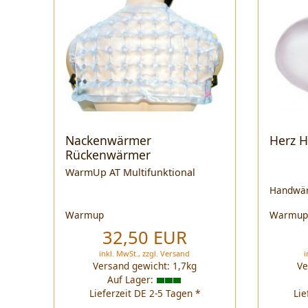
Nackenwärmer
Herz 
Rückenwärmer
Schulterwärmer
WarmUp AT Multifunktional
Handwä
Warmup
Warmu
32,50 EUR
inkl. MwSt.,
zzgl.
Versand
i
Versand gewicht:
1,7
kg
Ve
Auf Lager:
Lieferzeit DE 2-5 Tagen *
Lie