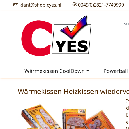
klant@shop.cyes.nl
0049(0)2821-7749999
Wärmekissen CoolDown
Powerball
Wärmekissen Heizkissen wiederv
I
d
E
e
W