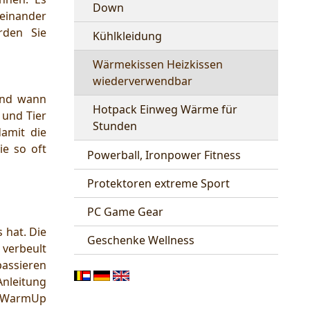
Down
einander
rden Sie
Kühlkleidung
Wärmekissen Heizkissen
wiederverwendbar
und wann
Hotpack Einweg Wärme für
 und Tier
Stunden
amit die
e so oft
Powerball, Ironpower Fitness
Protektoren extreme Sport
PC Game Gear
 hat. Die
Geschenke Wellness
verbeult
passieren
Anleitung
. WarmUp