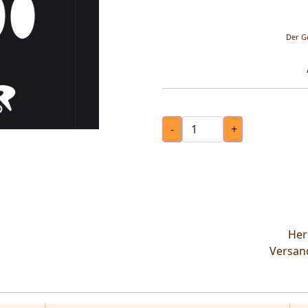
Der G
-
+
Hers
Versan