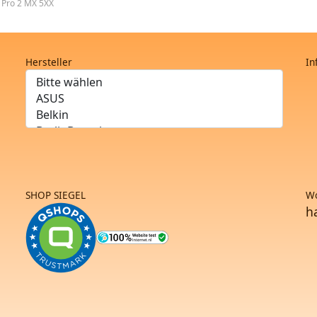
 Pro 2 MX 5XX
Hersteller
In
SHOP SIEGEL
Wo
h