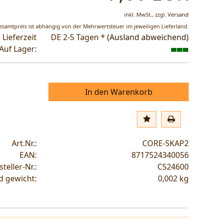
inkl. MwSt.,
zzgl.
Versand
esamtpreis ist abhängig von der Mehrwertsteuer im jeweiligen Lieferland.
Lieferzeit
DE 2-5 Tagen *
(Ausland abweichend)
Auf Lager:
In den Warenkorb
Art.Nr.:
CORE-SKAP2
EAN:
8717524340056
teller-Nr.:
CS24600
d gewicht:
0,002
kg