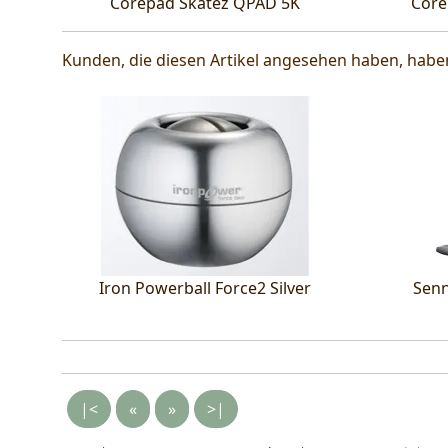
Corepad Skatez QPAD 5K
Core
Kunden, die diesen Artikel angesehen haben, hab
Iron Powerball Force2 Silver
Senn
|<
«
»
>|