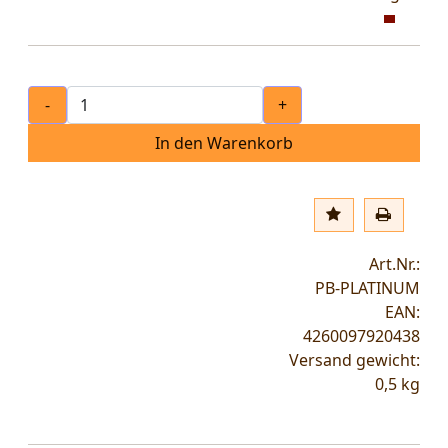
-
+
In den Warenkorb
Art.Nr.:
PB-PLATINUM
EAN:
4260097920438
Versand gewicht:
0,5
kg