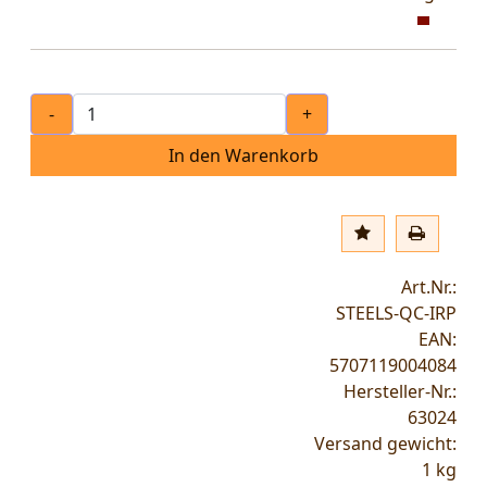
-
+
In den Warenkorb
Art.Nr.:
STEELS-QC-IRP
EAN:
5707119004084
Hersteller-Nr.:
63024
Versand gewicht:
1
kg