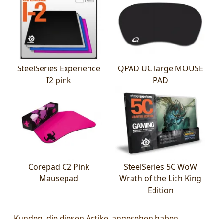
SteelSeries Experience
QPAD UC large MOUSE
I2 pink
PAD
Corepad C2 Pink
SteelSeries 5C WoW
Mausepad
Wrath of the Lich King
Edition
Kunden, die diesen Artikel angesehen haben,