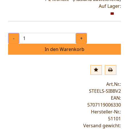
Auf Lager:
-
+
In den Warenkorb
Art.Nr.:
STEELS-SIBBV2
EAN:
5707119006330
Hersteller-Nr.:
51101
Versand gewicht: