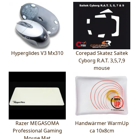
Hyperglides V3 Mx310
Corepad Skatez Saitek
Cyborg R.A.T. 3,5,7,9
mouse
Razer MEGASOMA
Handwärmer WarmUp
Professional Gaming
ca 10x8cm
Mouse Mat