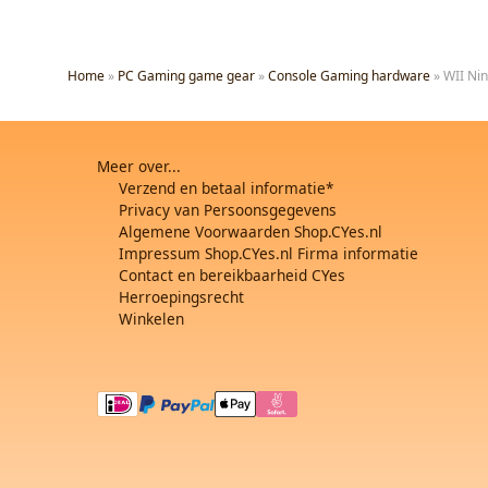
Home
»
PC Gaming game gear
»
Console Gaming hardware
»
WII Ni
Meer over...
Verzend en betaal informatie*
Privacy van Persoonsgegevens
Algemene Voorwaarden Shop.CYes.nl
Impressum Shop.CYes.nl Firma informatie
Contact en bereikbaarheid CYes
Herroepingsrecht
Winkelen