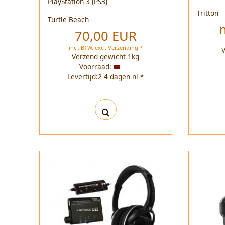
PlayStation 3 (PS3)
Tritton
Turtle Beach
70,00 EUR
incl. BTW.
excl.
Verzending *
Verzend gewicht
1
kg
Voorraad:
Levertijd:2-4 dagen nl *