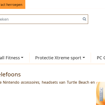
ract herroepen
ll Fitness
Protectie Xtreme sport
PC 
elefoons
 de Nintendo
accessoires,
headsets van Turtle Beach en