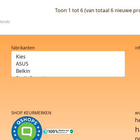
Toon
1
tot
6
(van totaal
6
nieuwe pr
ntendo
fabrikanten
in
SHOP KEURMERKEN
wo
h
h
p