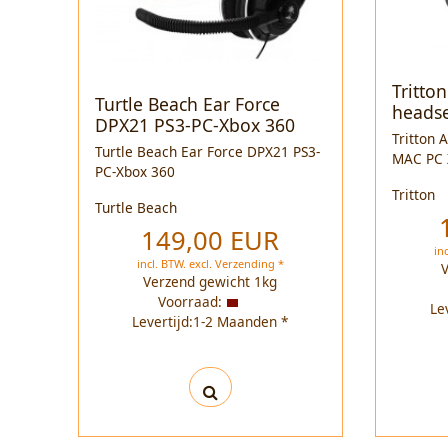
Tritto
Turtle Beach Ear Force
heads
DPX21 PS3-PC-Xbox 360
Tritton 
Turtle Beach Ear Force DPX21 PS3-
MAC PC 
PC-Xbox 360
Tritton
Turtle Beach
149,00 EUR
in
incl. BTW.
excl.
Verzending *
Verzend gewicht
1
kg
Voorraad:
Le
Levertijd:1-2 Maanden *