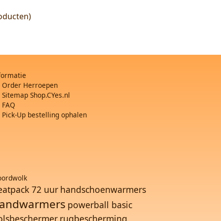
oducten)
formatie
Order Herroepen
Sitemap Shop.CYes.nl
FAQ
Pick-Up bestelling ophalen
ordwolk
eatpack 72 uur
handschoenwarmers
andwarmers
powerball basic
olsbeschermer
rugbescherming