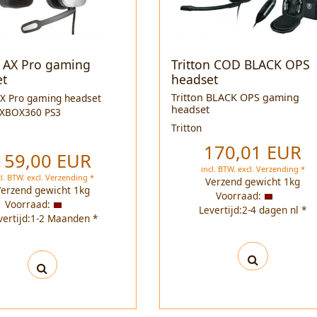
n AX Pro gaming
Tritton COD BLACK OPS
et
headset
Tritton
BLACK
OPS gaming
AX Pro gaming headset
headset
XBOX360 PS3
Tritton
170,01 EUR
159,00 EUR
incl. BTW.
excl.
Verzending *
cl. BTW.
excl.
Verzending *
Verzend gewicht
1
kg
Verzend gewicht
1
kg
Voorraad:
Voorraad:
Levertijd:2-4 dagen nl *
vertijd:1-2 Maanden *