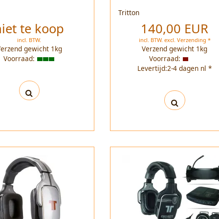
Tritton
niet te koop
140,00 EUR
incl. BTW.
incl. BTW.
excl.
Verzending *
Verzend gewicht
1
kg
Verzend gewicht
1
kg
Voorraad:
Voorraad:
Levertijd:2-4 dagen nl *