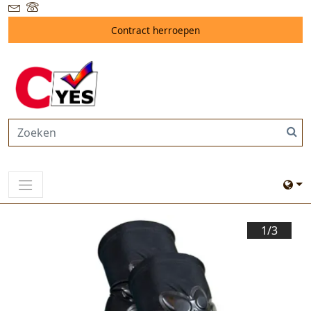
Contract herroepen
1/
3