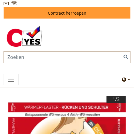
Contract herroepen
1/
3