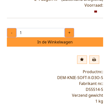
Voorraad:
-
+
In de Winkelwagen
Productnr.:
DEM-KNIE-SOFT-X-D3O-S
Fabrikant nr.:
DS5514-S
Verzend gewicht
1
kg