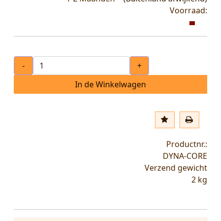
Voorraad:
-
+
In de Winkelwagen
Productnr.:
DYNA-CORE
Verzend gewicht
2
kg