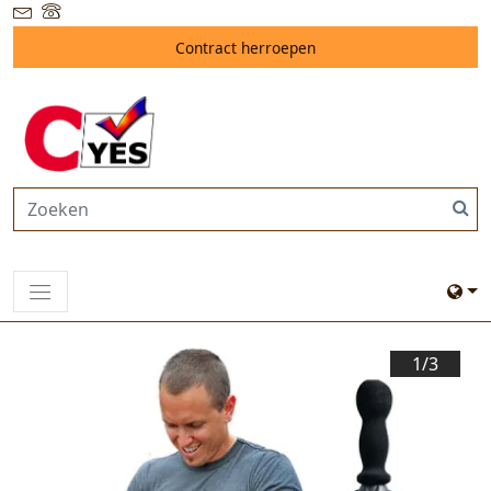
Contract herroepen
1/
3