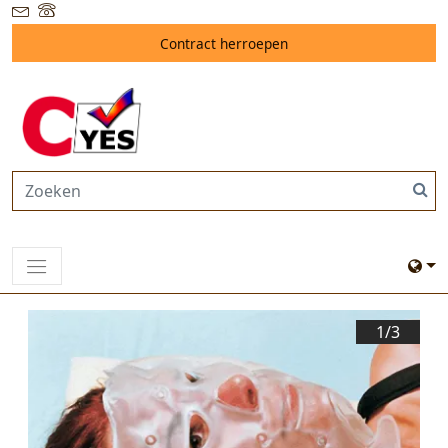
Contract herroepen
1/
3