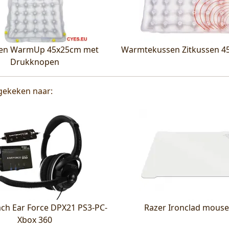
sen WarmUp 45x25cm met
Warmtekussen Zitkussen 
Drukknopen
gekeken naar:
ach Ear Force DPX21 PS3-PC-
Razer Ironclad mous
Xbox 360