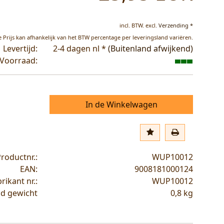
incl. BTW.
excl.
Verzending *
 Prijs kan afhankelijk van het BTW percentage per leveringsland variëren.
Levertijd:
2-4 dagen nl *
(Buitenland afwijkend)
Voorraad:
In de Winkelwagen
roductnr.:
WUP10012
EAN:
9008181000124
rikant nr.:
WUP10012
d gewicht
0,8
kg