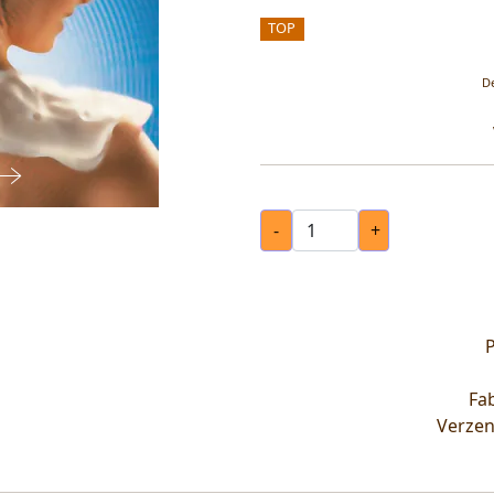
TOP
De
-
+
P
Fab
Verzen