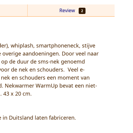
Review
2
er), whiplash, smartphoneneck, stijve
le overige aandoeningen. Door veel naar
at op de duur de sms-nek genoemd
or de nek en schouders. Veel e-
op nek en schouders een moment van
oed. Nekwarmer WarmUp bevat een niet-
. 43 x 20 cm.
in Duitsland laten fabriceren.