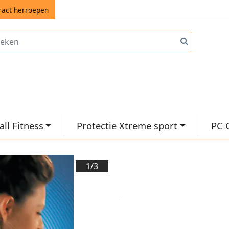
ract herroepen
ll Fitness
Protectie Xtreme sport
PC 
1/
3