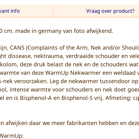
kant info
Vraag over product?
 20 cm. made in germany van foto afwijkend.
jn, CANS (Complaints of the Arm, Nek and/or Should
light dissease, nektrauma, verdraaide schouder en ve
elkolom, deze druk belast de nek en de schouders w
e warmte van deze WarmUp Nekwarmer een weldaad vo
sms-nek veroorzaken. Leg de nekwarmer tussendoor 
hool, intense warmte voor schouders en nek doet g
el en is Bisphenol-A en Bisphenol-S vrij. Afmeting: cq
en afwijken daar we meer fabrikanten hebben en deze 
 WarmUp: