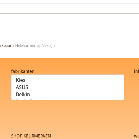
ikbaar
»
Nekwarmer bij Nekpijn
fabrikanten
in
SHOP KEURMERKEN
wo