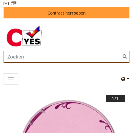
Contract herroepen
1/
1