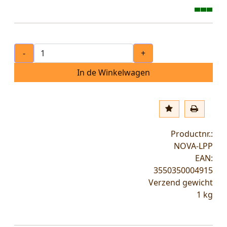
-
+
In de Winkelwagen
Productnr.:
NOVA-LPP
EAN:
3550350004915
Verzend gewicht
1
kg