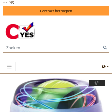
Contract herroepen
1/
1