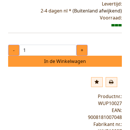
Levertijd:
2-4 dagen nl *
(Buitenland afwijkend)
Voorraad:
-
+
In de Winkelwagen
Productnr.:
WUP10027
EAN:
9008181007048
Fabrikant nr.: