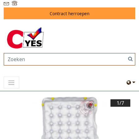
Contract herroepen
1/
7