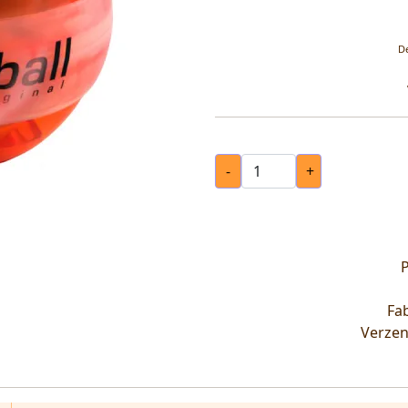
De
-
+
P
Fab
Verzen