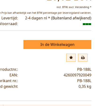
incl. BTW.
excl.
Verzending *
 Prijs kan afhankelijk van het BTW percentage per leveringsland variëren.
Levertijd:
2-4 dagen nl *
(Buitenland afwijkend)
Voorraad:
In de Winkelwagen
roductnr.:
PB-188L
EAN:
4260097920049
rikant nr.:
PB-188L
d gewicht
0,35
kg