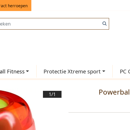
ract herroepen
ll Fitness
Protectie Xtreme sport
PC 
Powerball
1/
1