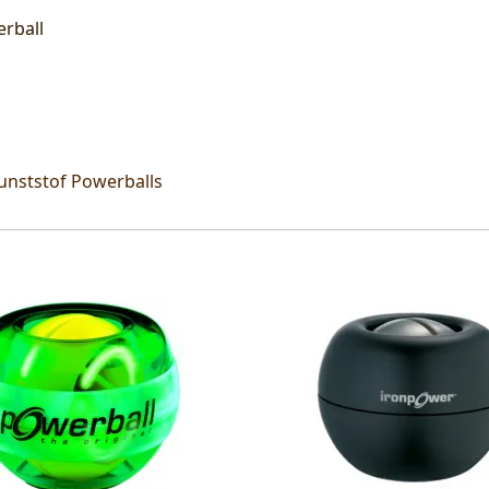
rball
unststof Powerballs