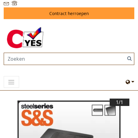
Contract herroepen
1/
1