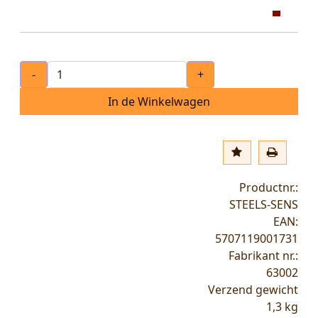
-
+
In de Winkelwagen
Productnr.:
STEELS-SENS
EAN:
5707119001731
Fabrikant nr.:
63002
Verzend gewicht
1,3
kg