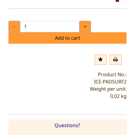
-
+
Add to cart
Product No.:
ICE-PADSURF2
Weight per unit:
0,02
kg
Questions?