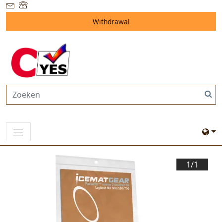
Withdrawal
1/
1