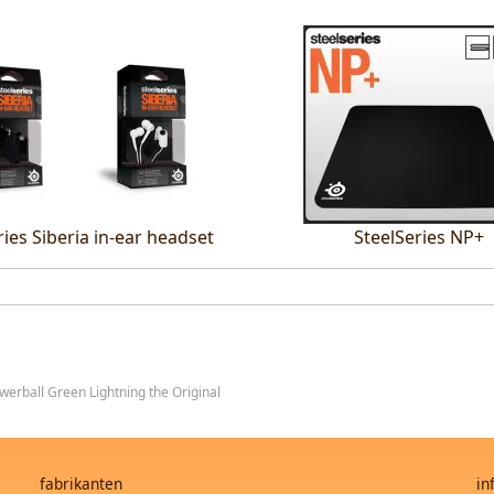
ries Siberia in-ear headset
SteelSeries NP+
werball Green Lightning the Original
fabrikanten
in