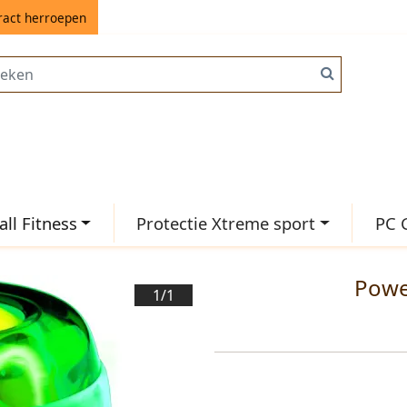
ract herroepen
ll Fitness
Protectie Xtreme sport
PC 
Powe
1/
1