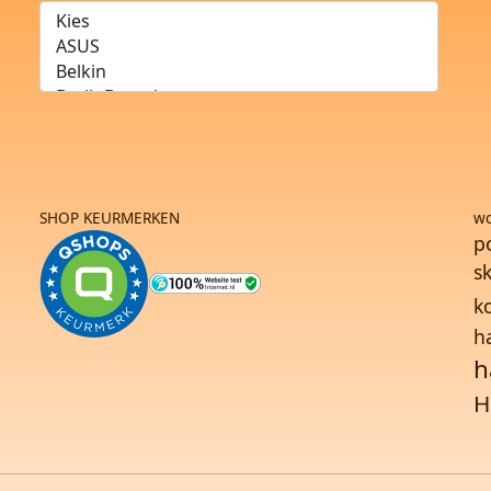
SHOP KEURMERKEN
wo
p
s
ko
h
h
H