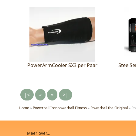
PowerArmCooler SX3 per Paar
SteelSe
|<
«
»
>|
Home
»
Powerball Ironpowerball Fitness
»
Powerball the Original
»
Po
Meer over...