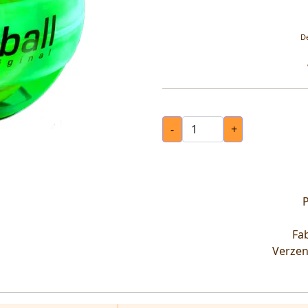
De
-
+
P
Fab
Verzen