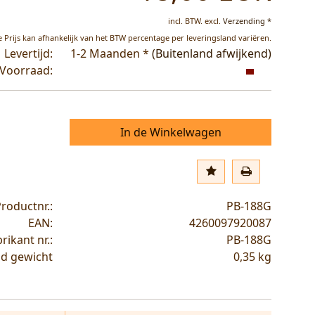
incl. BTW.
excl.
Verzending *
 Prijs kan afhankelijk van het BTW percentage per leveringsland variëren.
Levertijd:
1-2 Maanden *
(Buitenland afwijkend)
Voorraad:
In de Winkelwagen
roductnr.:
PB-188G
EAN:
4260097920087
rikant nr.:
PB-188G
d gewicht
0,35
kg