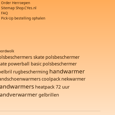
Order Herroepen
Sitemap Shop.CYes.nl
FAQ
Pick-Up bestelling ophalen
ordwolk
olsbeschermers skate
polsbeschermer
kate
powerball basic
polsbeschermer
handwarmer
elbril
rugbescherming
andschoenwarmers
coolpack
nekwarmer
andwarmers
heatpack 72 uur
andverwarmer
gelbrillen